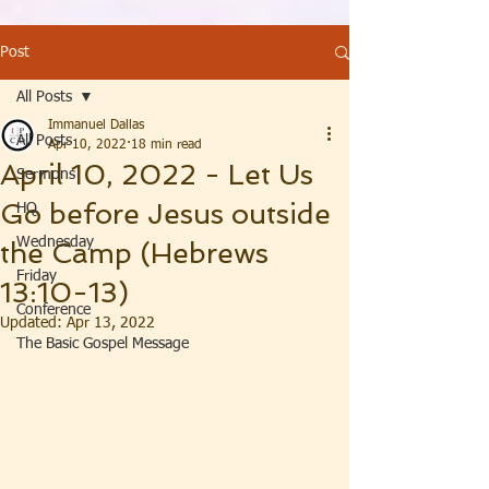
Post
All Posts
Immanuel Dallas
All Posts
Apr 10, 2022
18 min read
April 10, 2022 - Let Us
Sermons
Go before Jesus outside
HQ
Wednesday
the Camp (Hebrews
Friday
13:10-13)
Conference
Updated:
Apr 13, 2022
The Basic Gospel Message