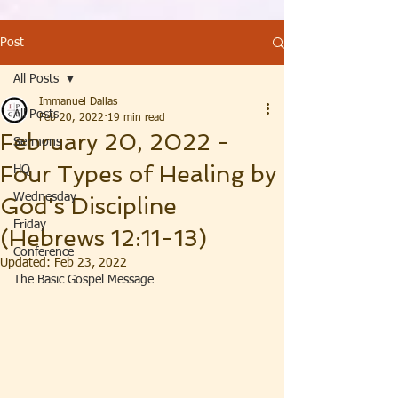
Post
All Posts
Immanuel Dallas
All Posts
Feb 20, 2022
19 min read
February 20, 2022 -
Sermons
Four Types of Healing by
HQ
Wednesday
God's Discipline
Friday
(Hebrews 12:11-13)
Conference
Updated:
Feb 23, 2022
The Basic Gospel Message