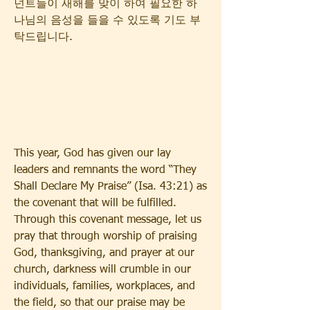
넌트들이 새해를 맞이 하여 필요한 하
나님의 음성을 들을 수 있도록 기도 부
탁드립니다.
This year, God has given our lay 
leaders and remnants the word “They 
Shall Declare My Praise” (Isa. 43:21) as 
the covenant that will be fulfilled. 
Through this covenant message, let us 
pray that through worship of praising 
God, thanksgiving, and prayer at our 
church, darkness will crumble in our 
individuals, families, workplaces, and 
the field, so that our praise may be 