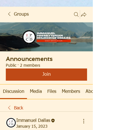
Groups
Announcements
Public
·
2 members
Join
Discussion
Media
Files
Members
About
Back
Immanuel Dallas
January 15, 2023