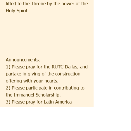
lifted to the Throne by the power of the 
Holy Spirit.
Announcements:
1) Please pray for the RUTC Dallas, and 
partake in giving of the construction 
offering with your hearts.
2) Please participate in contributing to 
the Immanuel Scholarship.
3) Please pray for Latin America 
Missionary Inki Lee, whom our church 
is supporting for 237-nation 
evangelization. Please pray that the 
Holy Spirit will always be with him in 