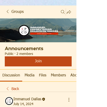
Groups
Announcements
Public
·
2 members
Join
Discussion
Media
Files
Members
About
Back
Immanuel Dallas
July 14, 2024