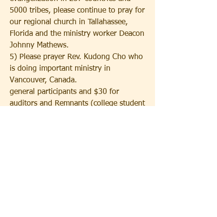
5000 tribes, please continue to pray for 
our regional church in Tallahassee, 
Florida and the ministry worker Deacon 
Johnny Mathews.
5) Please prayer Rev. Kudong Cho who 
is doing important ministry in 
Vancouver, Canada.
general participants and $30 for 
auditors and Remnants (college student 
or younger).
6)This semester's last lecture of Lay 
Leaders Graduate Course will be held 
today in the choir room at 1:30 p.m. 
The fee is $60 for general participants 
and $30 for auditors and Remnants 
(college student or younger).
7) Remnant Korean School will 
continue at 4:30 p.m. on Saturdays. 