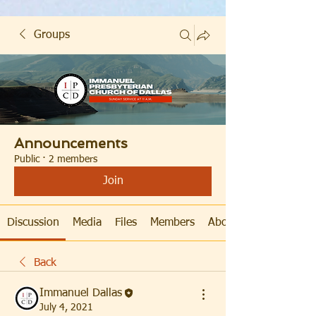
Groups
Announcements
Public
·
2 members
Join
Discussion
Media
Files
Members
About
Back
Immanuel Dallas
July 4, 2021