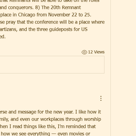
hat Remnants will be able to take on the roles 
 and conquerors. 8) The 20th Remnant 
 place in Chicago from November 22 to 25. 
ase pray that the conference will be a place where 
rtizans, and the three guideposts for US 
ed. 
12 Views
rse and message for the new year. I like how it 
family, and even our workplaces through worship 
n I read things like this, I’m reminded that 
s how we see everything — even movies or 