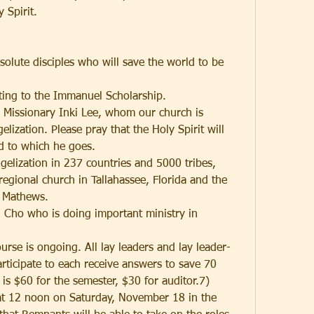
 Spirit.
solute disciples who will save the world to be 
uting to the Immanuel Scholarship.
a Missionary Inki Lee, whom our church is 
ization. Please pray that the Holy Spirit will 
ld to which he goes.
ngelization in 237 countries and 5000 tribes, 
regional church in Tallahassee, Florida and the 
 Mathews.
 Cho who is doing important ministry in 
rse is ongoing. All lay leaders and lay leader-
rticipate to each receive answers to save 70 
is $60 for the semester, $30 for auditor.7) 
t 12 noon on Saturday, November 18 in the 