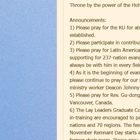
Throne by the power of the Holy
Announcements:
1) Please pray for the RU for ab
established.
2) Please participate in contrib
3) Please pray for Latin Americ
supporting for 237-nation evangel
always be with him in every fie
4) As it is the beginning of eva
please continue to pray for our 
ministry worker Deacon Johnny
5) Please pray for Rev. Gu-dong
Vancouver, Canada.
6) The Lay Leaders Graduate Cou
in-training are encouraged to pa
nations and 70 regions. The fee 
November Remnant Day starts a