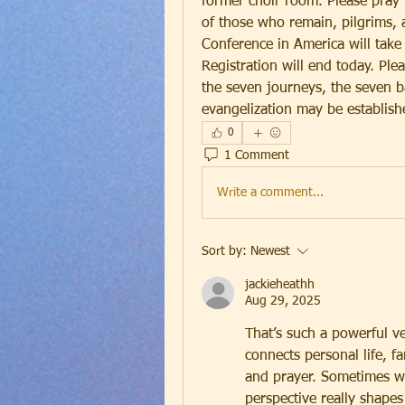
former choir room. Please pray t
of those who remain, pilgrims,
Conference in America will take
Registration will end today. Ple
the seven journeys, the seven ba
evangelization may be establish
0
1 Comment
Write a comment...
Sort by:
Newest
jackieheathh
Aug 29, 2025
That’s such a powerful ve
connects personal life, 
and prayer. Sometimes whe
perspective really shape