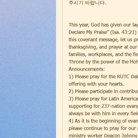
주시기 바랍니다.
This year, God has given our la
Declare My Praise” (Isa. 43:21) a
this covenant message, let us p
thanksgiving, and prayer at our 
families, workplaces, and the fie
Throne by the power of the Holy
Announcements:
1) Please pray for the RUTC Dall
offering with your hearts.
2) Please participate in contrib
3) Please pray for Latin Americ
supporting for 237-nation evangel
always be with him in every fie
4) As it is the beginning of eva
please continue to pray for our 
ministry worker Deacon Johnny