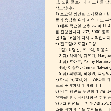
님, 또한 플로리다 지교회를 담당하
탁드립니다.
4) 토요일 렘넌트 스케줄은 1월
뜰의 응답을 위해 계속 기도 부
5) 매주 목요일 오후 7시에 UTA (Un
를 진행합니다. 237, 5000 
년 1월 16일에 다시 시작합니다
6) 전도팀(기도팀) 구성
   1팀) 최명신, 조보익, 허용
   2 팀) 김예인, 김윤기, Margueri
   3 팀) 조아론, Manny Martine
   4팀) 이승헌, Charles Nalwa
   5 팀) 최명희, 최성안, 최성암,
7) 다음주(20일)에는 WRC를
도로 준비하시기 바랍니다.
8) 남부 렘넌트 수련회가 7월 1
진행됩니다. 자세사항은 추후 
9) 7월 렘넌트 데이가 7월 26
스를 위하여 기도 부탁드립니다