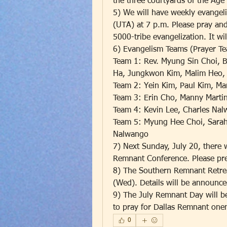
the three courtyards of the Ag
5) We will have weekly evangeli
(UTA) at 7 p.m. Please pray and
5000-tribe evangelization. It w
6) Evangelism Teams (Prayer T
Team 1: Rev. Myung Sin Choi, 
Ha, Jungkwon Kim, Malim Heo,
Team 2: Yein Kim, Paul Kim, Ma
Team 3: Erin Cho, Manny Marti
Team 4: Kevin Lee, Charles Na
Team 5: Myung Hee Choi, Sarah 
Nalwango
7) Next Sunday, July 20, there wi
Remnant Conference. Please pre
8) The Southern Remnant Retreat
(Wed). Details will be announced
9) The July Remnant Day will be
to pray for Dallas Remnant one
0