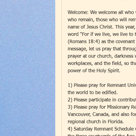
Welcome: We welcome all who w
who remain, those who will rema
name of Jesus Christ. This year
word “For if we live, we live to 
(Romans 18:4) as the covenant th
message, let us pray that throu
prayer at our church, darkness wi
workplaces, and the field, so th
power of the Holy Spirit.
1) Please pray for Remnant Unive
the world to be edified.
2) Please participate in contrib
3) Please pray for Missionary Re
Vancouver, Canada, and also fo
regional church in Florida.
4) Saturday Remnant Schedule wi