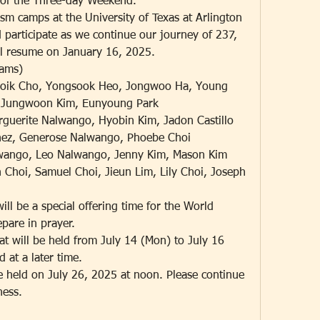
e of the Three-day Weekend. 
sm camps at the University of Texas at Arlington 
 participate as we continue our journey of 237, 
ill resume on January 16, 2025.
eams)
Boik Cho, Yongsook Heo, Jongwoo Ha, Young 
 Jungwoon Kim, Eunyoung Park
rguerite Nalwango, Hyobin Kim, Jadon Castillo
nez, Generose Nalwango, Phoebe Choi
lwango, Leo Nalwango, Jenny Kim, Mason Kim
Choi, Samuel Choi, Jieun Lim, Lily Choi, Joseph 
ll be a special offering time for the World 
pare in prayer.
 will be held from July 14 (Mon) to July 16 
 at a later time.
 held on July 26, 2025 at noon. Please continue 
ness.