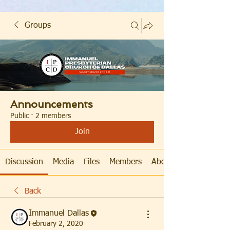
Groups
Announcements
Public
·
2 members
Join
Discussion
Media
Files
Members
About
Back
Immanuel Dallas
February 2, 2020