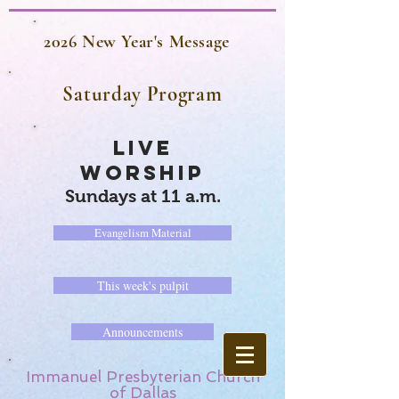
2026 New Year's Message
Saturday Program
LIVE
WORSHIP
Sundays at 11 a.m.
Evangelism Material
This week's pulpit
Announcements
Immanuel Presbyterian Church
of Dallas