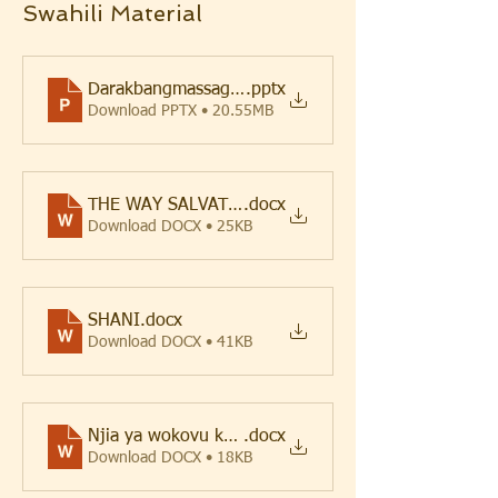
Swahili Material
Darakbangmassage(Kiswahili)
.pptx
Download PPTX • 20.55MB
THE WAY SALVATION-1
.docx
Download DOCX • 25KB
SHANI
.docx
Download DOCX • 41KB
Njia ya wokovu kwa watoto_EMS
.docx
Download DOCX • 18KB