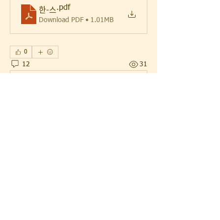
.pdf
한-스
Download PDF • 1.01MB
0
12
31
Rédigez un commentaire...
Les plus récents
repel
14 sept. 2025
Die Technik des Trompe-l'œil, bei der der 
Künstler die Illusion von dreidimensionalem 
Raum auf einer flachen Oberfläche 
Portrait 
zeichnen lasssen
 erzeugt, wird auch in der 
Porträtmalerei eingesetzt, um den Eindruck 
von Realismus zu verstärken. Diese Technik 
wurde in der Renaissance besonders populär 