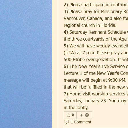
2) Please participate in contrib
3) Please pray for Missionary Re
Vancouver, Canada, and also fo
regional church in Florida.
4) Saturday Remnant Schedule wi
the three courtyards of the Ag
5) We will have weekly evangeli
(UTA) at 7 p.m. Please pray and
5000-tribe evangelization. It w
6) The New Year’s Eve Service o
Lecture 1 of the New Year's Con
message will begin at 9:00 PM. 
that will be fulfilled in the new
7) Home visit worship services 
Saturday, January 25. You may ei
in the lobby.
0
1 Comment