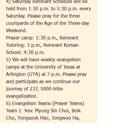
4) Saturday Remnant Schedule will be 
held from 1:30 p.m. to 5:30 p.m. every 
Saturday. Please pray for the three 
courtyards of the Age of the Three-day 
Weekend.
Prayer camp: 1:30 p.m., Remnant 
Tutoring: 3 p.m., Remnant Korean 
School: 4:30 p.m.
5) We will have weekly evangelism 
camps at the University of Texas at 
Arlington (UTA) at 7 p.m. Please pray 
and participate as we continue our 
journey of 237, 5000-tribe 
evangelization.
6) Evangelism Teams (Prayer Teams)
Team 1: Rev. Myung Sin Choi, Boik 
Cho, Yongsook Heo, Jongwoo Ha, 
Young Ha, Jungkwon Kim, Malim Heo, 
Jungwoon Kim, Eunyoung Park