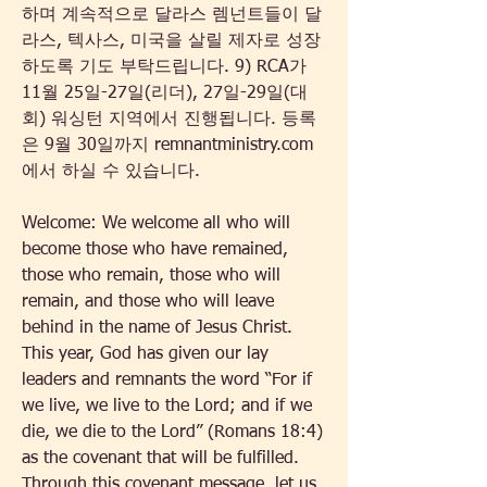
하며 계속적으로 달라스 렘넌트들이 달
라스, 텍사스, 미국을 살릴 제자로 성장
하도록 기도 부탁드립니다. 9) RCA가 
11월 25일-27일(리더), 27일-29일(대
회) 워싱턴 지역에서 진행됩니다. 등록
은 9월 30일까지 remnantministry.com
에서 하실 수 있습니다.
Welcome: We welcome all who will 
become those who have remained, 
those who remain, those who will 
remain, and those who will leave 
behind in the name of Jesus Christ. 
This year, God has given our lay 
leaders and remnants the word “For if 
we live, we live to the Lord; and if we 
die, we die to the Lord” (Romans 18:4) 
as the covenant that will be fulfilled. 
Through this covenant message, let us 