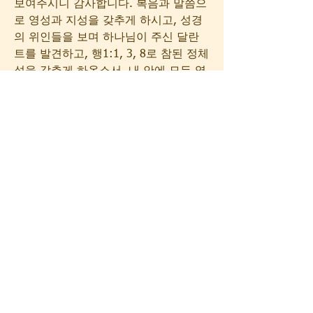
보여주시니 감사합니다. 복음과 말씀으
로 영성과 지성을 갖추게 하시고, 성경
의 위인들을 보며 하나님이 주신 달란
트를 발견하고, 행1:1, 3, 8로 참된 정체
성을 갖추게 하옵소서. 내 안에 모든 영
적인 무지가 치유되게 하시고, 잘못된 
정체성이 치유되게 하옵소서(서밋의 길 
7가지).
5) 어떤 일을 하든지 높은 수준을 갖추
고, 깊은 내용을 준비하고, 넓게 전체를 
볼 수 있는 눈을 열어 주시며 위, 옆, 아
래에 있는 사람들을 이해하고 배려하고 
과거, 현재, 미래의 시간표를 동시에 보
게 하옵소서. 배려하고 소통하지 못하
는 나의 좁은 생각과 닫힌 마음, 그리고 
잘못된 눈을 치유하여 주옵소서(9가지 
흐름).
성경적 20가지 전도전략의 증인이 되게 
하옵소서. 마가 다락방에 일어난 다락