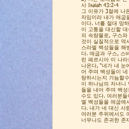
사 Isaiah 43:2-4
그 이유가 3절에 나
자임이라 내가 애굽을
이다. 너를 절대 망
이 고통을 대신할 대
의 속량물로, 구스와
것이 실질적으로 역
스라엘 백성들을 해
다. 애굽과 구스, 
린 페르시아 이 나라
나온다, “네가 내 
어 주며 백성들이 네
랑하시는지 가늠할수 
이 하나님의 자녀니 
들을 내어 주며 백성
수도 있다. 여러분들
엘 백성들을 애굽에서
다. 내가 네 대신 
여러분 주위에서도 이
너무나도 존귀한 존재