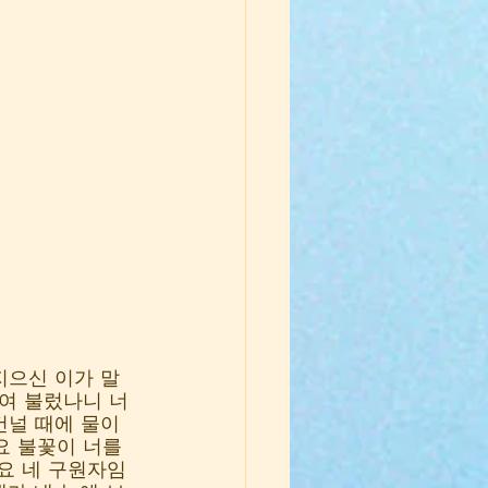
지으신 이가 말
여 불렀나니 너
건널 때에 물이 
요 불꽃이 너를 
요 네 구원자임