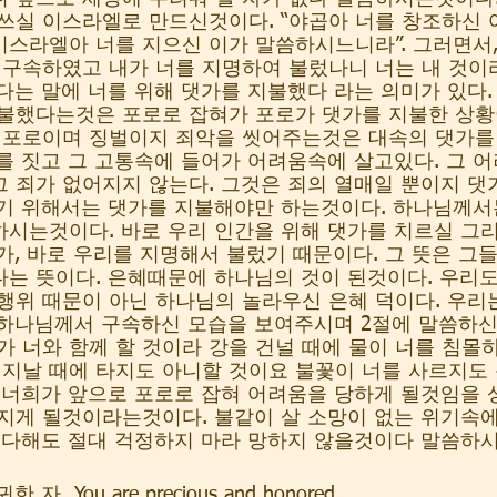
쓰실 이스라엘로 만드신것이다. “야곱아 너를 창조하신
스라엘아 너를 지으신 이가 말씀하시느니라”. 그러면서,
 구속하였고 내가 너를 지명하여 불렀나니 너는 내 것이
다는 말에 너를 위해 댓가를 지불했다 라는 의미가 있다.
불했다는것은 포로로 잡혀가 포로가 댓가를 지불한 상황
가 포로이며 징벌이지 죄악을 씻어주는것은 대속의 댓가
를 짓고 그 고통속에 들어가 어려움속에 살고있다. 그 어
 죄가 없어지지 않는다. 그것은 죄의 열매일 뿐이지 
기 위해서는 댓가를 지불해야만 하는것이다. 하나님께서
하시는것이다. 바로 우리 인간을 위해 댓가를 치르실 그
가, 바로 우리를 지명해서 불렀기 때문이다. 그 뜻은 그
는 뜻이다. 은혜때문에 하나님의 것이 된것이다. 우리
행위 때문이 아닌 하나님의 놀라우신 은혜 덕이다. 우리
하나님께서 구속하신 모습을 보여주시며 2절에 말씀하신다
가 너와 함께 할 것이라 강을 건널 때에 물이 너를 침몰
 지날 때에 타지도 아니할 것이요 불꽃이 너를 사르지도 
 너희가 앞으로 포로로 잡혀 어려움을 당하게 될것임을 
빠지게 될것이라는것이다. 불같이 살 소망이 없는 위기속
있다해도 절대 걱정하지 마라 망하지 않을것이다 말씀하시
  You are precious and honored