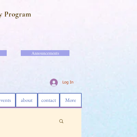
y Program
Announcements
Log In
events
about
contact
More