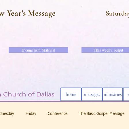
w Year's Message
Saturda
Evangelism Material
This week's pulpit
 Church of Dallas
home
messages
ministries
dnesday
Friday
Conference
The Basic Gospel Message