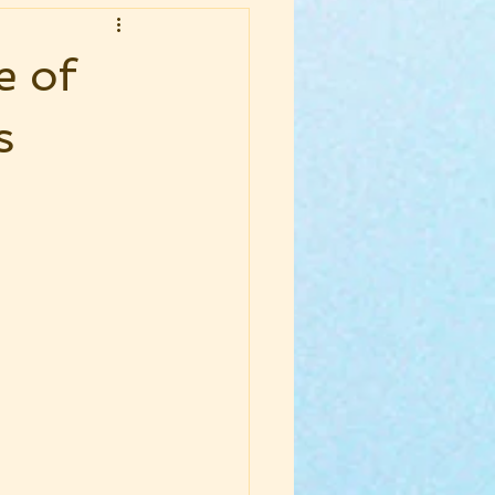
e of
s