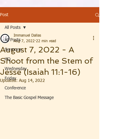
Post
All Posts
Immanuel Dallas
All Posts
Aug 7, 2022
22 min read
August 7, 2022 - A
Sermons
Shoot from the Stem of
HQ
Wednesday
Jesse (Isaiah 11:1-16)
Friday
Updated:
Aug 14, 2022
Conference
The Basic Gospel Message