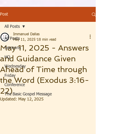
Post
All Posts
Immanuel Dallas
All Posts
May 11, 2025
18 min read
May 11, 2025 - Answers
Sermons
and Guidance Given
HQ
Wednesday
Ahead of Time through
Friday
the Word (Exodus 3:16-
Conference
22)
The Basic Gospel Message
Updated:
May 12, 2025