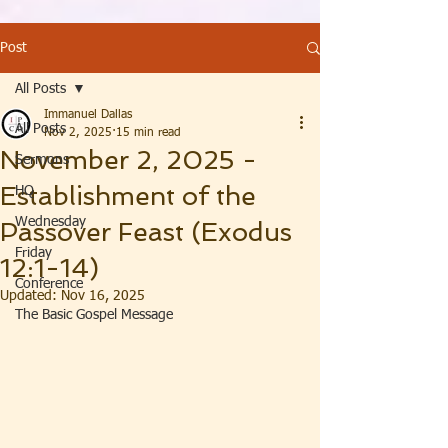
Post
All Posts
Immanuel Dallas
All Posts
Nov 2, 2025
15 min read
November 2, 2025 -
Sermons
Establishment of the
HQ
Wednesday
Passover Feast (Exodus
Friday
12:1-14)
Conference
Updated:
Nov 16, 2025
The Basic Gospel Message