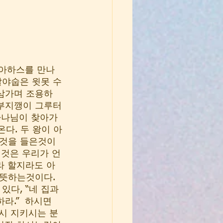
 아하스를 만나
알야숩은 윗못 수
 삼가며 조용하
 부지깽이 그루터
 하나님이 찾아가
다. 두 왕이 아
는것을 들은것이
이것은 우리가 언
라 할지라도 아
뜻하는것이다. 
다, “네 집과 
라.”  하시면
시 지키시는 분 