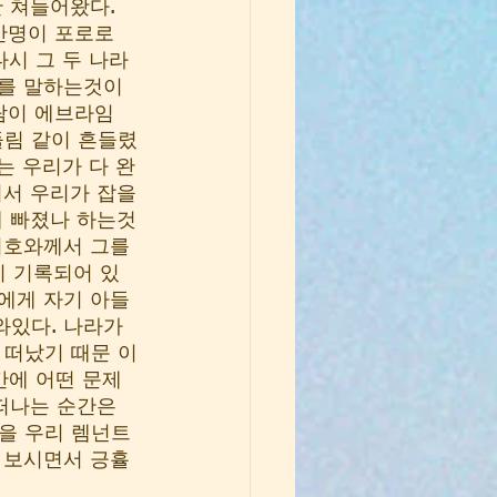
 쳐들어왔다. 
만명이 포로로 
시 그 두 나라
태를 말하는것이
아람이 에브라임
들림 같이 흔들렸
는 우리가 다 완
기서 우리가 잡을
에 빠졌나 하는것
여호와께서 그를 
세히 기록되어 있
신에게 자기 아들
와있다. 나라가 
 떠났기 때문 이
간에 어떤 문제
떠나는 순간은 
을 우리 렘넌트
 보시면서 긍휼