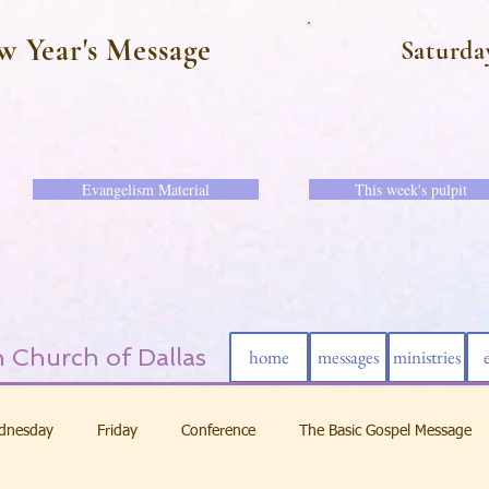
w Year's Message
Saturda
Evangelism Material
This week's pulpit
 Church of Dallas
home
messages
ministries
dnesday
Friday
Conference
The Basic Gospel Message