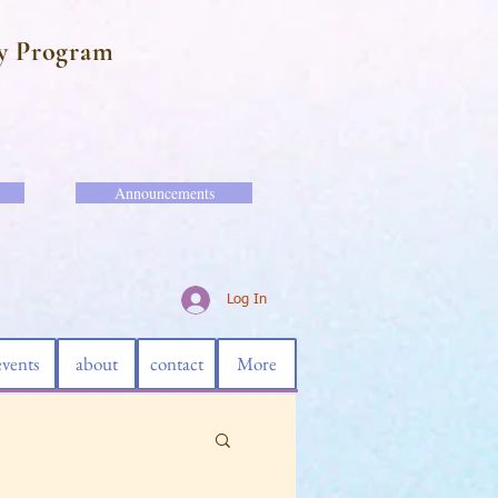
y Program
Announcements
Log In
events
about
contact
More