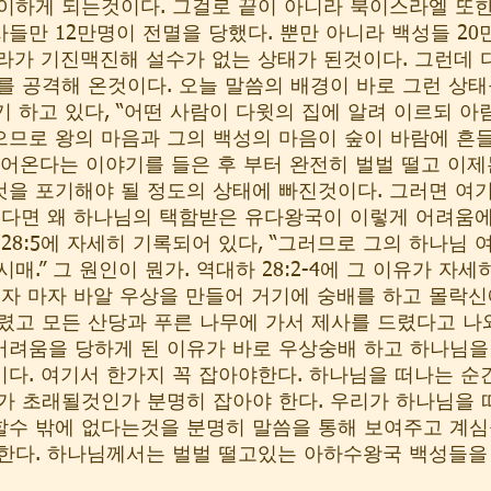
이하게 되는것이다. 그걸로 끝이 아니라 북이스라엘 또한
들만 12만명이 전멸을 당했다. 뿐만 아니라 백성들 20
라가 기진맥진해 설수가 없는 상태가 된것이다. 그런데 다
를 공격해 온것이다. 오늘 말씀의 배경이 바로 그런 상
야기 하고 있다, “어떤 사람이 다윗의 집에 알려 이르되 
므로 왕의 마음과 그의 백성의 마음이 숲이 바람에 흔
들어온다는 이야기를 들은 후 부터 완전히 벌벌 떨고 이제
을 포기해야 될 정도의 상태에 빠진것이다. 그러면 여
렇다면 왜 하나님의 택함받은 유다왕국이 이렇게 어려움
 28:5에 자세히 기록되어 있다, “그러므로 그의 하나님 
매.” 그 원인이 뭔가. 역대하 28:2-4에 그 이유가 자
되자 마자 바알 우상을 만들어 거기에 숭배를 하고 몰락
렸고 모든 산당과 푸른 나무에 가서 제사를 드렸다고 나
려움을 당하게 된 이유가 바로 우상숭배 하고 하나님을
다. 여기서 한가지 꼭 잡아야한다. 하나님을 떠나는 순
가 초래될것인가 분명히 잡아야 한다. 우리가 하나님을 
할수 밖에 없다는것을 분명히 말씀을 통해 보여주고 계심
 한다. 하나님께서는 벌벌 떨고있는 아하수왕국 백성들을