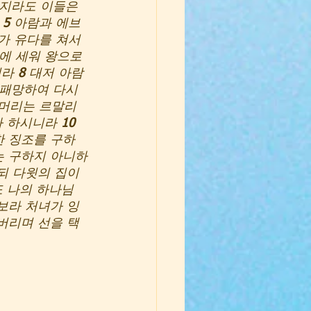
지라도 이들은 
 
5 
아람과 에브
가 유다를 쳐서 
에 세워 왕으로 
라 
8 
대저 아람
 패망하여 다시
머리는 르말리
 하시니라 
10 
한 징조를 구하
는 구하지 아니하
되 다윗의 집이
또 나의 하나님
보라 처녀가 잉
 버리며 선을 택