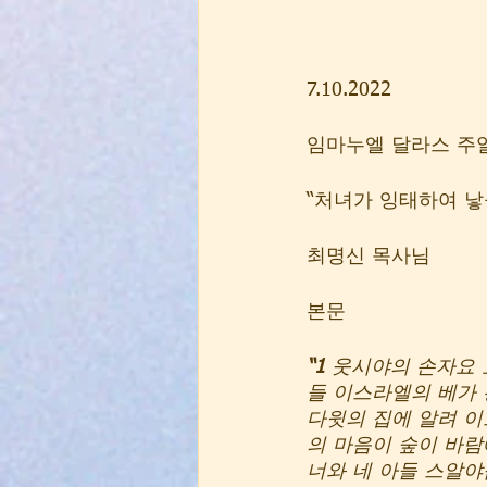
7.10.2022 
임마누엘 달라스 주
“처녀가 잉태하여 낳
최명신 목사님
본문
“1
 웃시야의 손자요 
들 이스라엘의 베가 
다윗의 집에 알려 
의 마음이 숲이 바
너와 네 아들 스알야