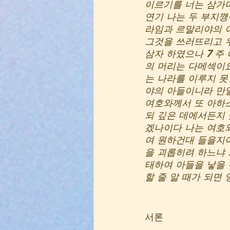
이르기를 너는 삼가
연기 나는 두 부지깽
라임과 르말리야의 아
그것을 쓰러뜨리고 우
삼자 하였으나 
7 
주 
의 머리는 다메섹이
는 나라를 이루지 못
야의 아들이니라 만일
여호와께서 또 아하
되 깊은 데에서든지 
겠나이다 나는 여호
여 원하건대 들을지어
을 괴롭히려 하느냐 
태하여 아들을 낳을 
할 줄 알 때가 되면 
서론