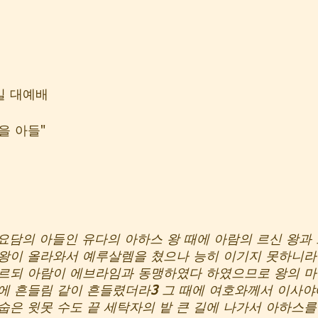
일 대예배
을 아들" 
요담의 아들인 유다의 아하스 왕 때에 아람의 르신 왕과
왕이 올라와서 예루살렘을 쳤으나 능히 이기지 못하니라
이르되 아람이 에브라임과 동맹하였다 하였으므로 왕의 마
람에 흔들림 같이 흔들렸더라
3 
그 때에 여호와께서 이사야
숩은 윗못 수도 끝 세탁자의 밭 큰 길에 나가서 아하스를