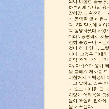
되어 비참한 꼴을 맞
하루만에 유다의 용사
잡혀갔다. 완전히 나
가 동맹을 맺어 유다
다. 2절 말씀에 이
과 동맹하였다 하였으
더라”. 동맹해서 쳐
전히 죽었구나 모든것
것이 하나 있다. 그
이다. 그것은 역대하
아람 왕의 손에 넘기시
다, 아하스가 왕이 
을 불태워 제사를 드
비참해지고 백성이 어
라고 말하고 있는것이
가 오고 어떠한 결과
이렇게 어려움을 당
들이 확실히 잡아야
을 베푸신다. 