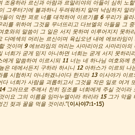
며 조용하라 르신과 아람과 르말리야의 아들이 심히 노할
이 그루터기에 불과하니 두려워하지 말며 낙심하지 말라
들이 악한 꾀로 너를 대적하여 이르기를 
6
 우리가 올라
리를 위하여 그것을 무너뜨리고 다브엘의 아들을 그 중
여호와의 말씀이 그 일은 서지 못하며 이루어지지 못하리
요 다메섹의 머리는 르신이며 육십오년 내에 에브라임이
할 것이며 
9 
에브라임의 머리는 사마리아요 사마리아의 
 너희가 굳게 믿지 아니하면 너희는 굳게 서지 못하리라
스에게 말씀하여 이르시되 
11
 너는 네 하나님 여호와께 
높은 데에서든지 구하라 하시니 
12 
아하스가 이르되 나
와를 시험하지 아니하겠나이다 한지라 
13
 이사야가 이르
다 너희가 사람을 괴롭히고서 그것을 작은 일로 여겨 
14 
그러므로 주께서 친히 징조를 너희에게 주실 것이라 
것이요 그의 이름을 임마누엘이라 하리라 
15
 그가 악을
엉긴 젖과 꿀을 먹을 것이라.
”(
이사야7:1-15)